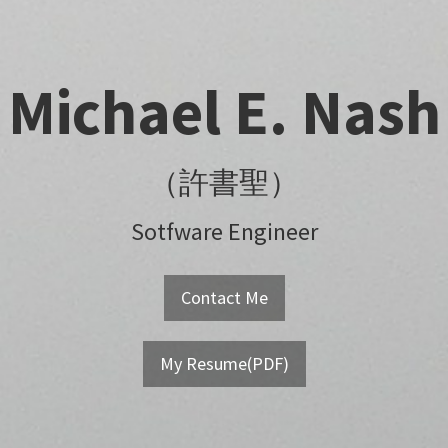
Michael E. Nash
（許書聖）
Sotfware Engineer
Contact Me
My Resume(PDF)